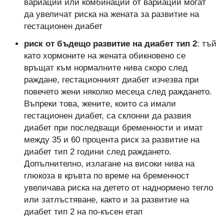
вариации или комбинации от вариации могат
да увеличат риска на жената за развитие на
гестационен диабет
риск от бъдещо развитие на диабет тип 2
: тъй
като хормоните на жената обикновено се
връщат към нормалните нива скоро след
раждане, гестационният диабет изчезва при
повечето жени няколко месеца след раждането.
Въпреки това, жените, които са имали
гестационен диабет, са склонни да развия
диабет при последващи бременности и имат
между 35 и 60 процента риск за развитие на
диабет тип 2 години след раждането.
Допълнително, излагане на високи нива на
глюкоза в кръвта по време на бременност
увеличава риска на детето от наднормено тегло
или затлъстяване, както и за развитие на
диабет тип 2 на по-късен етап