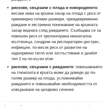
рискове, свързани с плода и новороденото
:
високи нива на кръвна захар на плода с риск от
прекомерно големи размери, преждевременно
раждане и екстремно понижаване на кръвната
захар веднага след раждането. Съобщава се за
повишен риск от пролонгирана неонатална
жълтеница, синдром на респираторен дистрес,
инфекции, по-висок риск от развитие на
наднормено тегло или затлъстяване и диабет
тип 2 на по-късен етап
рискове, свързани с раждането
: повишаването
на глюкозата в кръвта може да доведе до по-
голям размер на плода, усложнявайки
раждането и повишавайки необходимостта от
извършване на цезарово сечение