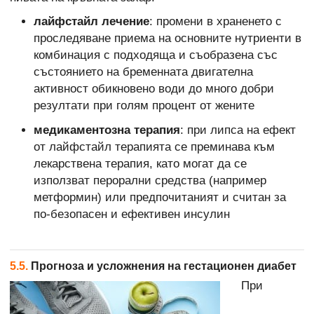
лайфстайл лечение
: промени в храненето с
проследяване приема на основните нутриенти в
комбинация с подходяща и съобразена със
състоянието на бременната двигателна
активност обикновено води до много добри
резултати при голям процент от жените
медикаментозна терапия
: при липса на ефект
от лайфстайл терапията се преминава към
лекарствена терапия, като могат да се
използват перорални средства (например
метформин) или предпочитаният и считан за
по-безопасен и ефективен инсулин
5.5.
Прогноза и усложнения на гестационен диабет
При