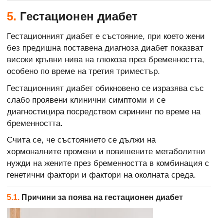
5.
Гестационен диабет
Гестационният диабет е състояние, при което жени
без предишна поставена диагноза диабет показват
високи кръвни нива на глюкоза през бременността,
особено по време на третия триместър.
Гестационният диабет обикновено се изразява със
слабо проявени клинични симптоми и се
диагностицира посредством скрининг по време на
бременността.
Счита се, че състоянието се дължи на
хормоналните промени и повишените метаболитни
нужди на жените през бременността в комбинация с
генетични фактори и фактори на околната среда.
5.1.
Причини за поява на гестационен диабет