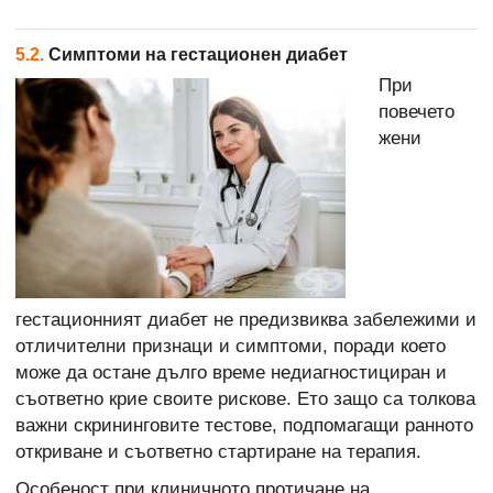
5.2.
Симптоми на гестационен диабет
При
повечето
жени
гестационният диабет не предизвиква забележими и
отличителни признаци и симптоми, поради което
може да остане дълго време недиагностициран и
съответно крие своите рискове. Ето защо са толкова
важни скрининговите тестове, подпомагащи ранното
откриване и съответно стартиране на терапия.
Особеност при клиничното протичане на