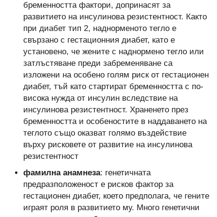
бременността фактори, допринасят за
развитието на инсулинова резистентност. Както
при диабет тип 2, наднорменото тегло е
свързано с гестационния диабет, като е
установено, че жените с наднормено тегло или
затлъстяване преди забременяване са
изложени на особено голям риск от гестационен
диабет, тъй като стартират бременността с по-
висока нужда от инсулин вследствие на
инсулинова резистентност. Храненето през
бременността и особеностите в наддаването на
теглото също оказват голямо въздействие
върху рисковете от развитие на инсулинова
резистентност
фамилна анамнеза
: генетичната
предразположеност е рисков фактор за
гестационен диабет, което предполага, че гените
играят роля в развитието му. Много генетични