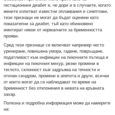
гестационния диабет е, че дори и в случаите, когато
жените изпитват известни оплаквания и симптоми,
тези признаци не могат да бъдат оценени като
показателни за диабет, тъй като обикновено
имитират някои от нормалните за бременността
прояви.
Сред тези признаци се включват например често
уриниране, повишена умора, гадене, повръщане,
податливост към инфекции на пикочните пътища и
инфекции на пикочния мехур, резки промени в
теглото, склонност към задръжка на течности и
оточен синдром, промени в апетита и други, всички
от които могат да се наблюдават по време на
бременност без отклонения в нивата на кръвната
захар.
Полезна и подробна информация може да намерите
на: