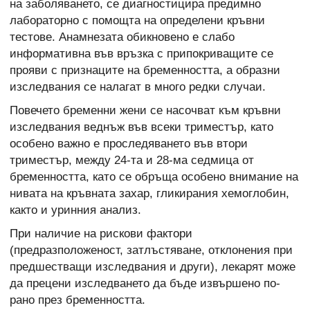
на заболяването, се диагностицира предимно
лабораторно с помощта на определени кръвни
тестове. Анамнезата обикновено е слабо
информативна във връзка с припокриващите се
прояви с признаците на бременността, а образни
изследвания се налагат в много редки случаи.
Повечето бременни жени се насочват към кръвни
изследвания веднъж във всеки триместър, като
особено важно е проследяването във втори
триместър, между 24-та и 28-ма седмица от
бременността, като се обръща особено внимание на
нивата на кръвната захар, гликирания хемоглобин,
както и уринния анализ.
При наличие на рискови фактори
(предразположеност, затлъстяване, отклонения при
предшестващи изследвания и други), лекарят може
да прецени изследването да бъде извършено по-
рано през бременността.