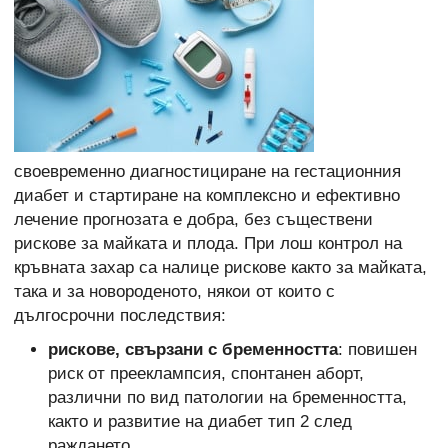
своевременно диагностициране на гестационния
диабет и стартиране на комплексно и ефективно
лечение прогнозата е добра, без съществени
рискове за майката и плода. При лош контрол на
кръвната захар са налице рискове както за майката,
така и за новороденото, някои от които с
дългосрочни последствия:
рискове, свързани с бременността
: повишен
риск от прееклампсия, спонтанен аборт,
различни по вид патологии на бременността,
както и развитие на диабет тип 2 след
раждането