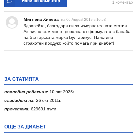
Напиши коментар
1 коментар
Миглена Хинева
на 06 August 2019 в 10:53
Здравейте, благодаря ви за изчерпателната статия.
Аз лично съм много доволна от формулата с банаба
на българската марка Булгарикус. Наистина
страхотен продукт, който помага при диабет!
ЗА СТАТИЯТА
последна редакция:
10 окт 2025г.
създадена на:
26 окт 2011г.
прочетена:
629691 пъти
ОЩЕ ЗА ДИАБЕТ