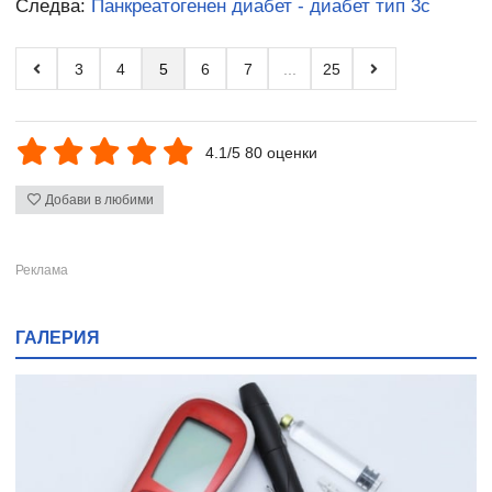
Следва:
Панкреатогенен диабет - диабет тип 3c
3
4
5
6
7
...
25
4.1/5 80 оценки
Добави в любими
ГАЛЕРИЯ