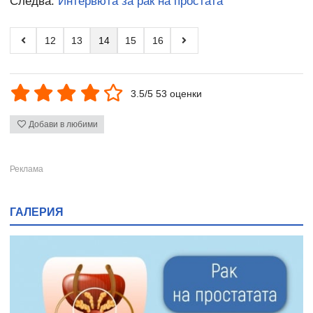
Следва:
Интервюта за рак на простата
12
13
14
15
16
3.5/5 53 оценки
Добави в любими
ГАЛЕРИЯ