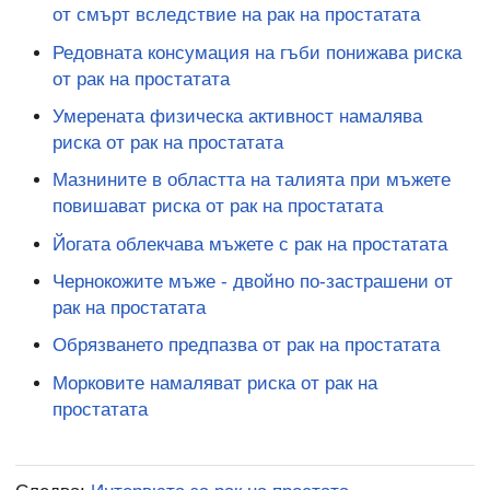
от смърт вследствие на рак на простатата
Редовната консумация на гъби понижава риска
от рак на простатата
Умерената физическа активност намалява
риска от рак на простатата
Мазнините в областта на талията при мъжете
повишават риска от рак на простатата
Йогата облекчава мъжете с рак на простатата
Чернокожите мъже - двойно по-застрашени от
рак на простатата
Обрязването предпазва от рак на простатата
Морковите намаляват риска от рак на
простатата