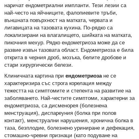
наричат ендометриални импланти. Тези лезии са
най-често на яйчниците, фалопиевите тръби,
външната повърхност на матката, червата и
лигавицата на тазовата кухина. По-рядко са
локализирани на влагалището, шийката на матката,
пикочния мехур. Рядко ендометриоза може да се
развие извън тазовата област. Ендометриоза е била
открита в черния дроб, мозъка, белите дробове и
стари хирургически белези.
Клиничната картина при
ендометриоза
не се
характеризира със строга корелация между
тежестта на симптомите и степента на развитие на
заболяването. Най-честите симптоми, характерни за
ендометриоза, са дисменорея (болезнена
менструация), диспареуния (болка при полов
контакт), менструални нарушения, хронична болка в
таза, безплодие, болезнено уриниране и дефекация,
стомашно-чревни признаци (като подуване на