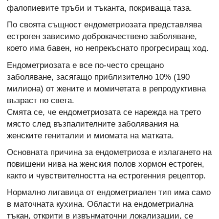
фалопиевите тръби и тъканта, покриваща таза.
По своята същност ендометриозата представлява
естроген зависимо доброкачествено заболяване,
което има бавен, но непрекъснато прогресиращ ход.
Ендометриозата е все по-често срещано
заболяване, засягащо приблизително 10% (190
милиона) от жените и момичетата в репродуктивна
възраст по света.
Смята се, че ендометриозата се нарежда на трето
място след възпалителните заболявания на
женските гениталии и миомата на матката.
Основната причина за ендометриоза е излагането на
повишени нива на женския полов хормон естроген,
както и чувствителността на естрогенния рецептор.
Нормално лигавица от ендометриален тип има само
в маточната кухина. Области на ендометриална
тъкан, открити в извънматочни локализации, се