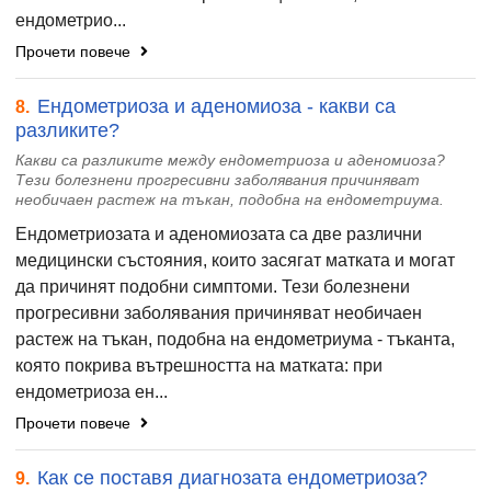
ендометрио...
Прочети повече
Ендометриоза и аденомиоза - какви са
8.
разликите?
Какви са разликите между ендометриоза и аденомиоза?
Тези болезнени прогресивни заболявания причиняват
необичаен растеж на тъкан, подобна на ендометриума.
Ендометриозата и аденомиозата са две различни
медицински състояния, които засягат матката и могат
да причинят подобни симптоми. Тези болезнени
прогресивни заболявания причиняват необичаен
растеж на тъкан, подобна на ендометриума - тъканта,
която покрива вътрешността на матката: при
ендометриоза ен...
Прочети повече
Как се поставя диагнозата ендометриоза?
9.