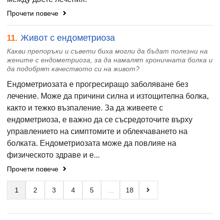
Прочети повече
Живот с ендометриоза
11.
Какви препоръки и съвети биха могли да бъдат полезни на
жените с ендометриоза, за да намалят хроничната болка и
да подобрят качеството си на живот?
Ендометриозата е прогресиращо заболяване без
лечение. Може да причини силна и изтощителна болка,
както и тежко възпаление. За да живеете с
ендометриоза, е важно да се съсредоточите върху
управлението на симптомите и облекчаването на
болката. Ендометриозата може да повлияе на
физическото здраве и е...
Прочети повече
1
2
3
4
5
...
18