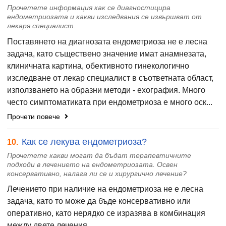
Прочетете информация как се диагностицира
ендометриозата и какви изследвания се извършват от
лекаря специалист.
Поставянето на диагнозата ендометриоза не е лесна
задача, като съществено значение имат анамнезата,
клиничната картина, обективното гинекологично
изследване от лекар специалист в съответната област,
използването на образни методи - ехография. Много
често симптоматиката при ендометриоза е много оск...
Прочети повече
Как се лекува ендометриоза?
10.
Прочетете какви могат да бъдат терапевтичните
подходи в лечението на ендометриозата. Освен
консервативно, налага ли се и хирургично лечение?
Лечението при наличие на ендометриоза не е лесна
задача, като то може да бъде консервативно или
оперативно, като нерядко се изразява в комбинация
между двете лечения.