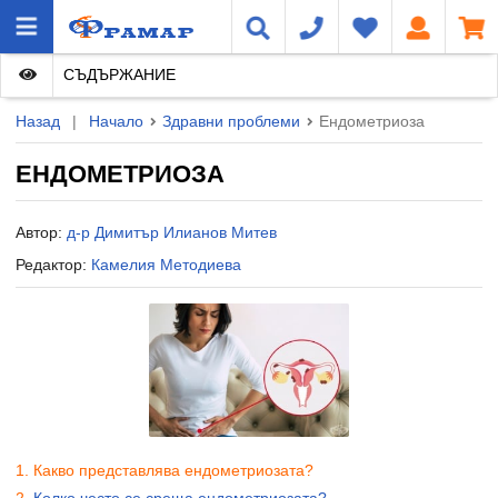
СЪДЪРЖАНИЕ
Назад
|
Начало
Здравни проблеми
Ендометриоза
ЕНДОМЕТРИОЗА
Автор:
д-р Димитър Илианов Митев
Редактор:
Камелия Методиева
Какво представлява ендометриозата?
Колко често се среща ендометриозата?