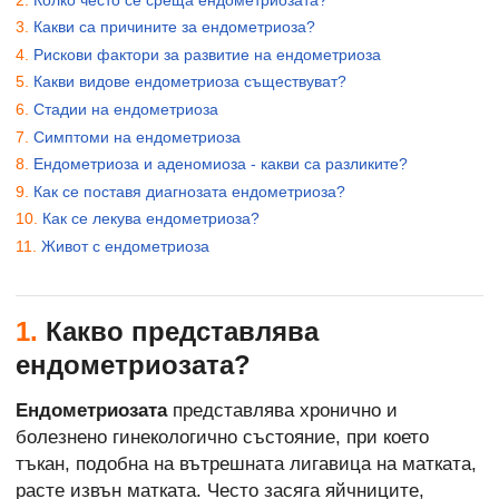
Какви са причините за ендометриоза?
Рискови фактори за развитие на ендометриоза
Какви видове ендометриоза съществуват?
Стадии на ендометриоза
Симптоми на ендометриоза
Ендометриоза и аденомиоза - какви са разликите?
Как се поставя диагнозата ендометриоза?
Как се лекува ендометриоза?
Живот с ендометриоза
1.
Какво представлява
ендометриозата?
Ендометриозата
представлява хронично и
болезнено гинекологично състояние, при което
тъкан, подобна на вътрешната лигавица на матката,
расте извън матката. Често засяга яйчниците,