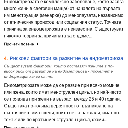
Ендометриозата е комплексно заболяване, което засяга
много жени в световен мащаб от началото на първата
им менструация (менархе) до менопаузата, независимо
от етническия произход или социалния статус. Точната
причина за ендометриозата е неизвестна. Съществуват
няколко теории за причината за ендоме...
Прочети повече
Рискови фактори за развитие на ендометриоза
4.
Съществуват фактори, които поставят жените в по-
висок риск от развитие на ендометриоза - прочетете
информация какви са те.
Ендометриозата може да се развие при всяко момиче
или жена, които имат менструален цикъл, но най-често
се появява при жени на възраст между 25 и 40 години.
Също така по-голяма вероятност от възникване на
състоянието имат жени, които не са раждали, имат по-
тежък или по-кратък менструален цикъл, фами...
Прочети повече