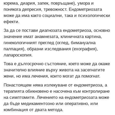
корема, диария, запек, повръщане), умора и
понякога депресия, тревожност. Ендометриозата
може да има както социални, така и психологически
ефекти.
За да се постави диагнозата ендометриоза, основно
значение имат анамнезата, клиничната картина,
гинекологичният преглед (оглед, бимануална
палпация), образни изследвания (ехография),
лапароскопия.
Това е дългосрочно състояние, което може да окаже
значително влияние върху живота на засегнатите
жени, но има лечения, които могат да помогнат.
Понастоящем няма излекуване от ендометриоза, а
терапията обикновено е насочена към контролиране
на симптомите. Лечението на ендометриозата може
да бъде медикаментозно или оперативно, или
комбинация от двата метода.