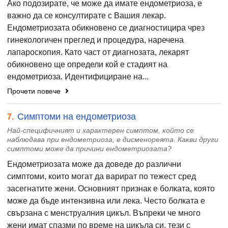
Ако подозирате, че може да имате ендометриоза, е
важно да се консултирате с Вашия лекар.
Ендометриозата обикновено се диагностицира чрез
гинекологичен преглед и процедура, наречена
лапароскопия. Като част от диагнозата, лекарят
обикновено ще определи кой е стадият на
ендометриоза. Идентифициране на...
Прочети повече
Симптоми на ендометриоза
7.
Най-специфичният и характерен симптом, който се
наблюдава при ендометриоза, е дисменореята. Какви други
симптоми може да причини ендометриозата?
Ендометриозата може да доведе до различни
симптоми, които могат да варират по тежест сред
засегнатите жени. Основният признак е болката, която
може да бъде интензивна или лека. Често болката е
свързана с менструалния цикъл. Въпреки че много
жени имат спазми по време на цикъла си, тези с