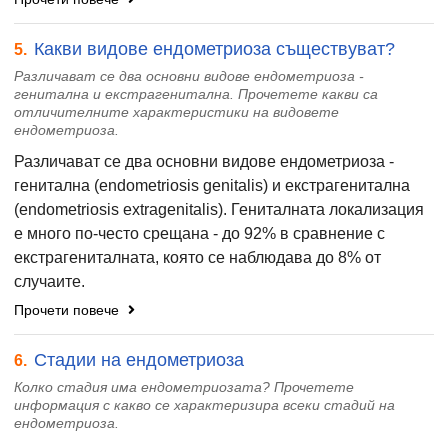
Какви видове ендометриоза съществуват?
5.
Различават се два основни видове ендометриоза -
генитална и екстрагенитална. Прочетете какви са
отличителните характеристики на видовете
ендометриоза.
Различават се два основни видове ендометриоза -
генитална (endometriosis genitalis) и екстрагенитална
(endometriosis extragenitalis). Гениталната локализация
е много по-често срещана - до 92% в сравнение с
екстрагениталната, която се наблюдава до 8% от
случаите.
Прочети повече
Стадии на ендометриоза
6.
Колко стадия има ендометриозата? Прочетете
информация с какво се характеризира всеки стадий на
ендометриоза.