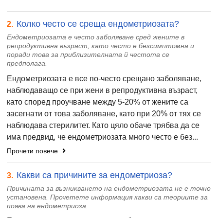
Колко често се среща ендометриозата?
2.
Ендометриозата е често заболяване сред жените в
репродуктивна възраст, като често е безсимптомна и
поради това за приблизителната й честота се
предполага.
Ендометриозата е все по-често срещано заболяване,
наблюдаващо се при жени в репродуктивна възраст,
като според проучване между 5-20% от жените са
засегнати от това заболяване, като при 20% от тях се
наблюдава стерилитет. Като цяло обаче трябва да се
има предвид, че ендометриозата много често е без...
Прочети повече
Какви са причините за ендометриоза?
3.
Причината за възникването на ендометриозата не е точно
установена. Прочетете информация какви са теориите за
поява на ендометриоза.