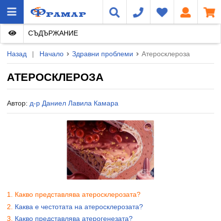
СЪДЪРЖАНИЕ
Назад
|
Начало
Здравни проблеми
Атеросклероза
АТЕРОСКЛЕРОЗА
Автор:
д-р Даниел Лавила Камара
Какво представлява атеросклерозата?
Каква е честотата на атеросклерозата?
Какво представлява атерогенезата?