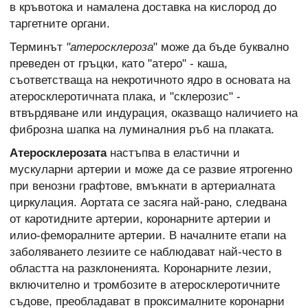
в кръвотока и намалена доставка на кислород до
таргетните органи.
Терминът
"атеросклероза
" може да бъде буквално
преведен от гръцки, като "атеро" - каша,
съответстваща на некротичното ядро в основата на
атеросклеротичната плака, и "склерозис" -
втвърдяване или индурация, оказващо наличието на
фиброзна шапка на луминалния ръб на плаката.
Атеросклерозата
настъпва в еластични и
мускуларни артерии и може да се развие ятрогенно
при венозни графтове, вмъкнати в артериалната
циркулация. Аортата се засяга най-рано, следвана
от каротидните артерии, коронарните артерии и
илио-феморалните артерии. В началните етапи на
заболяването лезиите се наблюдават най-често в
областта на разклоненията. Коронарните лезии,
включително и тромбозите в атеросклеротичните
съдове, преобладават в проксималните коронарни