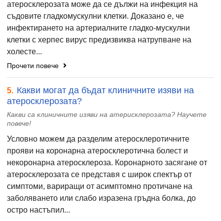
атеросклерозата може да се дължи на инфекция на
съдовите гладкомускулни клетки. Доказано е, че
инфектирането на артериалните гладко-мускулни
клетки с херпес вирус предизвиква натрупване на
холесте...
Прочети повече
Какви могат да бъдат клиничните изяви на
5.
атеросклерозата?
Какви са клиничните изяви на атерисклерозата? Научете
повече!
Условно можем да разделим атеросклеротичните
прояви на коронарна атеросклеротична болест и
некоронарна атеросклероза. Коронарното засягане от
атеросклерозата се представя с широк спектър от
симптоми, вариращи от асимптомно протичане на
заболяването или слабо изразена гръдна болка, до
остро настъпил...