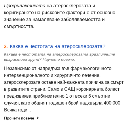
Профилактиката
на атеросклерозата и
коригирането на рисковите фактори е от основно
значение за намаляване заболяваемостта и
смъртността.
Каква е честотата на атеросклерозата?
2.
Какава е честотата на атеросклерозата вразличните
възрастови групи? Научете повече.
Независимо от напредъка във фармакологичното,
интервенционалното и хирургичнто лечение,
атеросклерозата остава най-важната причина за смърт
в развитите страни. Само в САЩ коронарната болест
предизвиква приблизително 1 от всеки 6 смъртни
случая, като общият годишен брой надхвърла 400 000.
Всяка годи...
Прочети повече