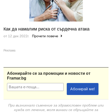
Как да намалим риска от сърдечна атака
от 12 дек 2022г.
Прочети повече
Абонирайте се за промоции и новости от
Framar.bg
При възникнало съмнение за здравословен проблем или
нужда от лечение, моля винаги се обръщайте за