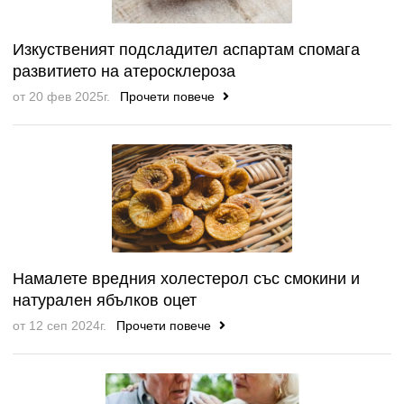
Изкуственият подсладител аспартам спомага
развитието на атеросклероза
от 20 фев 2025г.
Прочети повече
Намалете вредния холестерол със смокини и
натурален ябълков оцет
от 12 сеп 2024г.
Прочети повече