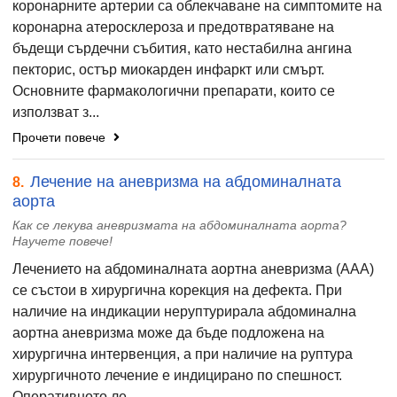
коронарните артерии са облекчаване на симптомите на
коронарна атеросклероза и предотвратяване на
бъдещи сърдечни събития, като нестабилна ангина
пекторис, остър миокарден инфаркт или смърт.
Основните фармакологични препарати, които се
използват з...
Прочети повече
Лечение на аневризма на абдоминалната
8.
аорта
Как се лекува аневризмата на абдоминалната аорта?
Научете повече!
Лечението на абдоминалната аортна аневризма (ААА)
се състои в хирургична корекция на дефекта. При
наличие на индикации неруптурирала абдоминална
аортна аневризма може да бъде подложена на
хирургична интервенция, а при наличие на руптура
хирургичното лечение е индицирано по спешност.
Оперативното ле...