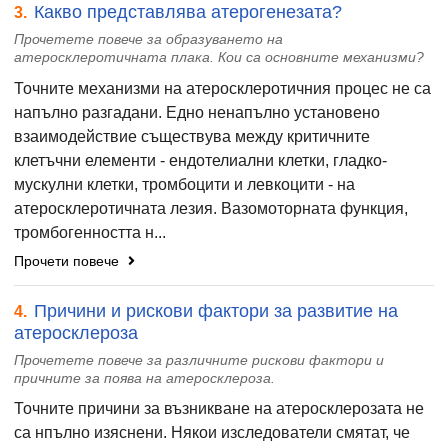
Какво представлява атерогенезата?
3.
Прочетете повече за образуването на
атеросклеротичната плака. Кои са основните механизми?
Точните механизми на атеросклеротичния процес не са
напълно разгадани. Едно ненапълно установено
взаимодействие съществува между критичните
клетъчни елементи - ендотелиални клетки, гладко-
мускулни клетки, тромбоцити и левкоцити - на
атеросклеротичната лезия. Вазомоторната функция,
тромбогенността н...
Прочети повече
Причини и рискови фактори за развитие на
4.
атеросклероза
Прочетете повече за различните рискови фактори и
причните за поява на атеросклероза.
Точните причини за възникване на атеросклерозата не
са нпълно изяснени. Някои изследователи смятат, че