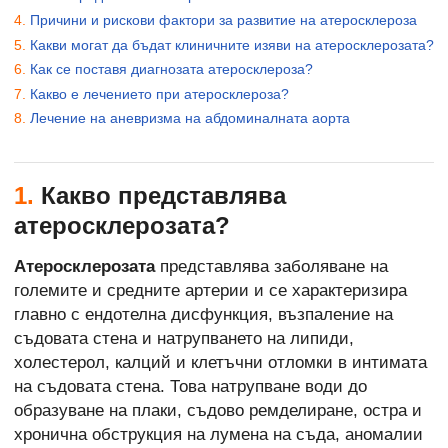
Причини и рискови фактори за развитие на атеросклероза
Какви могат да бъдат клиничните изяви на атеросклерозата?
Как се поставя диагнозата атеросклероза?
Какво е лечението при атеросклероза?
Лечение на аневризма на абдоминалната аорта
1.
Какво представлява
атеросклерозата?
Атеросклерозата
представлява заболяване на
големите и средните артерии и се характеризира
главно с ендотелна дисфункция, възпаление на
съдовата стена и натрупването на липиди,
холестерол, калций и клетъчни отломки в интимата
на съдовата стена. Това натрупване води до
образуване на плаки, съдово ремделиране, остра и
хронична обструкция на лумена на съда, аномалии