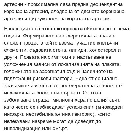
артерии - проксимална лява предна десцендентна
коронарна артерия, следвана от дясната коронарна
артерия и циркумфлексна коронарна артерия.
Еволюцията на
атеросклерозата
обикновено отнема
години. Формирането на склеротичната плака е
сложен процес в който вземат участие клетъчни
елементи, съдовата стена, липиди, холестерол и
други. Появата на симптоми и настъпване на
усложнения зависи от локализацията на плаката,
големината на засегнатия съд и наличието на
подлежащи рискови фактори. Една от социално
значимите изяви на атеросклеротичната болест е
исхемичната болест на сърцето. От това
заболяване страдат милиони хора по целия свят,
като често се наблюдават усложнения (миокарден
инфаркт, нестабилна ангина пекторис), които
нелекувани навреме могат да доведат до
инвалидизация или смърт.