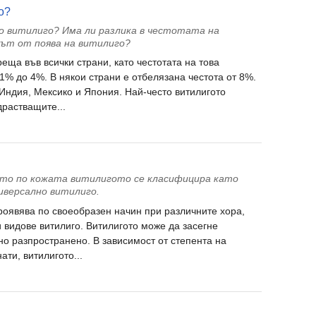
о?
о витилиго? Има ли разлика в честотата на
кът от поява на витилиго?
реща във всички страни, като честотата на това
1% до 4%. В някои страни е отбелязана честота от 8%.
 Индия, Мексико и Япония. Най-често витилигото
драстващите...
то по кожата витилигото се класифицира като
иверсално витилиго.
проявява по своеобразен начин при различните хора,
 видове витилиго. Витилигото може да засегне
но разпространено. В зависимост от степента на
ати, витилигото...