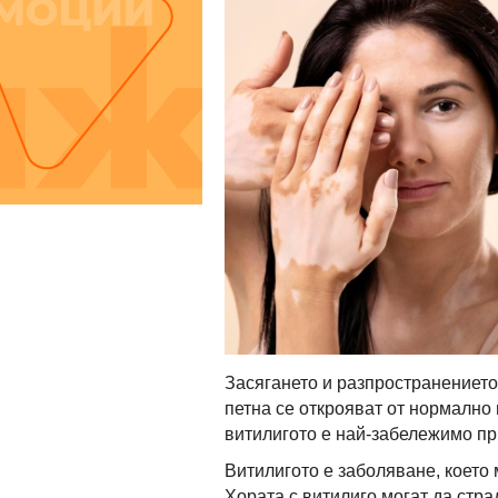
Засягането и разпространението
петна се открояват от нормално
витилигото е най-забележимо при
Витилигото е заболяване, което
Хората с витилиго могат да стра