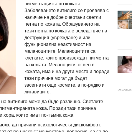
пигментацията по кожата.
Заболяването витилиго се проявява с
наличие на добре очертани светли
петна по кожата. Образуването на
тези петна по кожата е вследствие на
деструкция (увреждане) и или
функционална неактивност на
меланоцитите. Меланоцитите са
клетките, които произвеждат пигмента
на кожата. Меланоцити, освен в
кожата, има и на други места и поради
тази причина могат да бъдат
засегнати още космите, а по-рядко и
лигавиците.
 на витилиго може да бъде различно. Светлите
 пигментираната кожа. Поради тази причина
 хора, които имат по-тъмна кожа.
 може да причини психологически дискомфорт.
дат от по-ниско самочувствие, депресия, да са по-