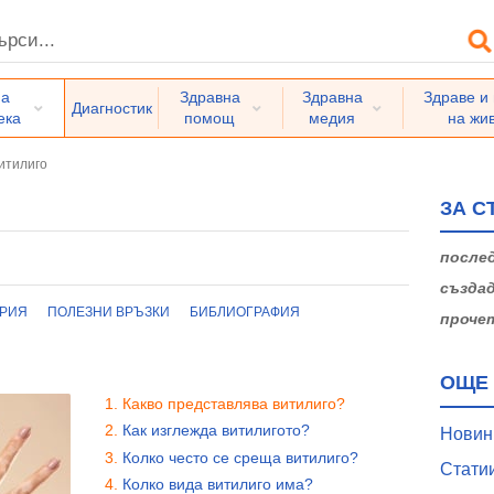
на
Здравна
Здравна
Здраве и
Диагностик
ека
помощ
медия
на жи
итилиго
ЗА С
послед
създад
ЕРИЯ
ПОЛЕЗНИ ВРЪЗКИ
БИБЛИОГРАФИЯ
проче
ОЩЕ 
Какво представлява витилиго?
Как изглежда витилигото?
Новин
Колко често се среща витилиго?
Статии
Колко вида витилиго има?