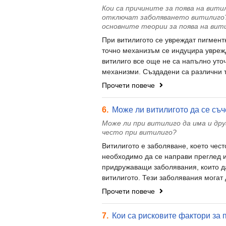
Кои са причините за поява на вит
отключат заболяването витилиго? 
основните теории за поява на вит
При витилигото се увреждат пигмент
точно механизъм се индуцира уврежд
витилиго все още не са напълно уто
механизми. Създадени са различни те
Прочети повече
6.
Може ли витилигото да се съч
Може ли при витилиго да има и дру
често при витилиго?
Витилигото е заболяване, което чест
необходимо да се направи преглед и
придружаващи заболявания, които д
витилигото. Тези заболявания могат д
Прочети повече
7.
Кои са рисковите фактори за 