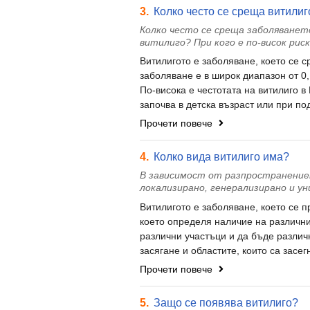
3.
Колко често се среща витилиг
Колко често се среща заболяванет
витилиго? При кого е по-висок рис
Витилигото е заболяване, което се с
заболяване е в широк диапазон от 0,
По-висока е честотата на витилиго в
започва в детска възраст или при по
Прочети повече
4.
Колко вида витилиго има?
В зависимост от разпространение
локализирано, генерализирано и ун
Витилигото е заболяване, което се 
което определя наличие на различни
различни участъци и да бъде различ
засягане и областите, които са засегн
Прочети повече
5.
Защо се появява витилиго?