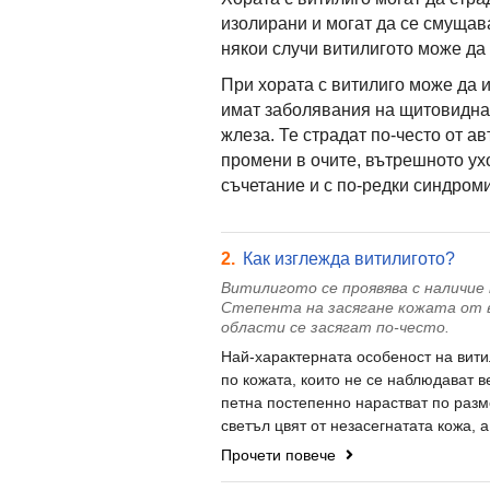
изолирани и могат да се смущав
някои случи витилигото може да 
При хората с витилиго може да 
имат заболявания на щитовидна
жлеза. Те страдат по-често от 
промени в очите, вътрешното ухо
съчетание и с по-редки синдроми
2.
Как изглежда витилигото?
Витилигото се проявява с наличие
Степента на засягане кожата от в
области се засягат по-често.
Най-характерната особеност на вити
по кожата, които не се наблюдават в
петна постепенно нарастват по разме
светъл цвят от незасегнатата кожа, а 
Прочети повече