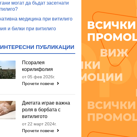
гани могат да бъдат засегнати
итилиго?
нативна медицина при витилиго
ия и билки при витилиго
ИНТЕРЕСНИ ПУБЛИКАЦИИ
Псоралея
корилифолия
от 05 фев 2026г.
Прочети повече
Диетата играе важна
роля в борбата с
витилигото
от 22 март 2024г.
Прочети повече