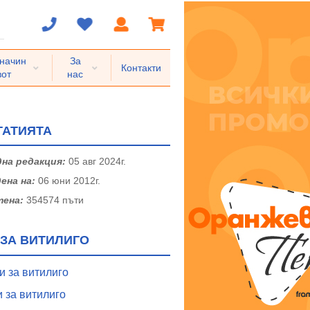
 начин
За
Контакти
вот
нас
ТАТИЯТА
на редакция:
05 авг 2024г.
ена на:
06 юни 2012г.
тена:
354574 пъти
ЗА ВИТИЛИГО
и за витилиго
 за витилиго