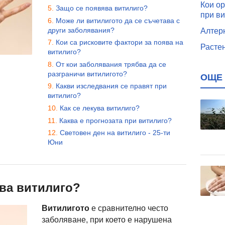
Кои ор
Защо се появява витилиго?
при в
Може ли витилигото да се съчетава с
други заболявания?
Алтер
Кои са рисковите фактори за поява на
Растен
витилиго?
От кои заболявания трябва да се
разграничи витилигото?
ОЩЕ 
Какви изследвания се правят при
витилиго?
Как се лекува витилиго?
Каква е прогнозата при витилиго?
Световен ден на витилиго - 25-ти
Юни
ва витилиго?
Витилигото
е сравнително често
заболяване, при което е нарушена