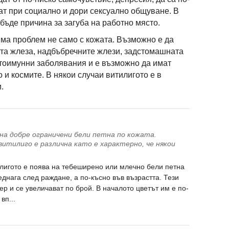
ат при социално и дори сексуално общуване. В
бъде причина за загуба на работно място.
има проблем не само с кожата. Възможно е да
та жлеза, надбъбречните жлези, задстомашната
автоимунни заболявания и е възможно да имат
 и космите. В някои случаи витилигото е в
.
 на добре ограничени бели петна по кожата.
итилиго е различна като е характерно, че някои
лигото е поява на тебеширено или млечно бели петна
еднага след раждане, а по-късно във възрастта. Тези
р и се увеличават по брой. В началото цветът им е по-
вп...