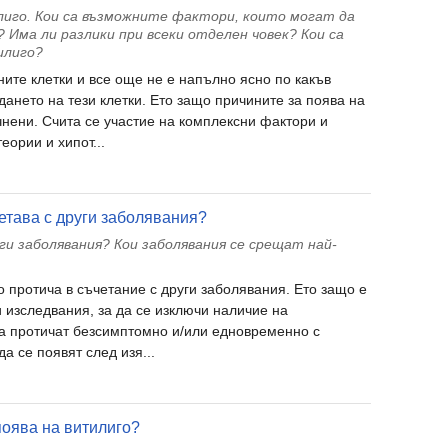
илиго. Кои са възможните фактори, които могат да
Има ли разлики при всеки отделен човек? Кои са
илиго?
ните клетки и все още не е напълно ясно по какъв
ането на тези клетки. Ето защо причините за поява на
чнени. Счита се участие на комплексни фактори и
ории и хипот...
етава с други заболявания?
ги заболявания? Кои заболявания се срещат най-
о протича в съчетание с други заболявания. Ето защо е
 изследвания, за да се изключи наличие на
а протичат безсимптомно и/или едновременно с
а се появят след изя...
поява на витилиго?