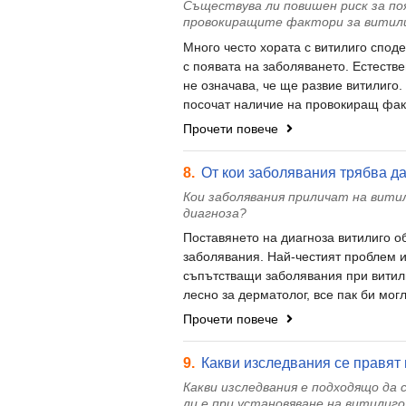
Съществува ли повишен риск за по
провокиращите фактори за витил
Много често хората с витилиго спод
с появата на заболяването. Естестве
не означава, че ще развие витилиго.
посочат наличие на провокиращ факт
Прочети повече
8.
От кои заболявания трябва да
Кои заболявания приличат на вити
диагноза?
Поставянето на диагноза витилиго о
заболявания. Най-честият проблем и
съпътстващи заболявания при витили
лесно за дерматолог, все пак би могл
Прочети повече
9.
Какви изследвания се правят 
Какви изследвания е подходящо да
ли е при установяване на витилиго