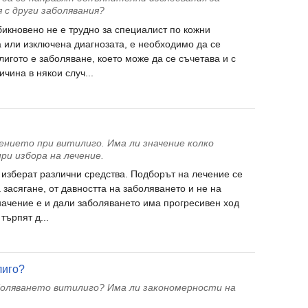
я с други заболявания?
бикновено не е трудно за специалист по кожни
 или изключена диагнозата, е необходимо да се
игото е заболяване, което може да се съчетава и с
чина в някои случ...
ението при витилиго. Има ли значение колко
ри избора на лечение.
е изберат различни средства. Подборът на лечение се
 засягане, от давността на заболяването и не на
значение е и дали заболяването има прогресивен ход
търпят д...
лиго?
аболяването витилиго? Има ли закономерности на