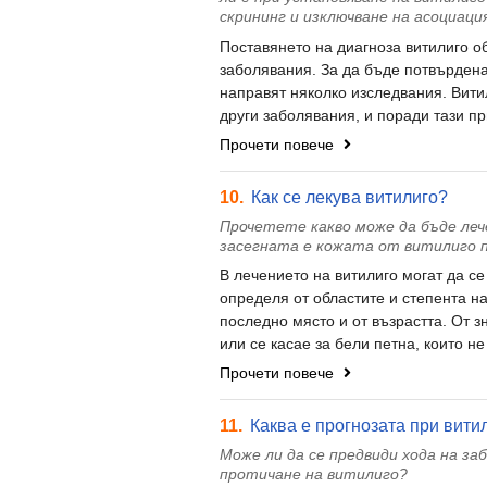
скрининг и изключване на асоциаци
Поставянето на диагноза витилиго о
заболявания. За да бъде потвърдена
направят няколко изследвания. Витил
други заболявания, и поради тази при
Прочети повече
10.
Как се лекува витилиго?
Прочетете какво може да бъде леч
засегната е кожата от витилиго п
В лечението на витилиго могат да с
определя от областите и степента на
последно място и от възрастта. От 
или се касае за бели петна, които не 
Прочети повече
11.
Каква е прогнозата при вити
Може ли да се предвиди хода на з
протичане на витилиго?