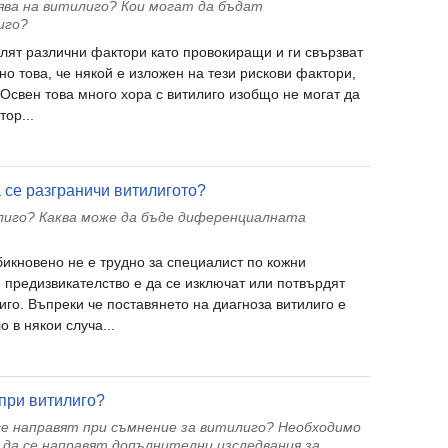
ява на витилиго? Кои могат да бъдат
иго?
елят различни фактори като провокиращи и ги свързват
но това, че някой е изложен на тези рискови фактори,
 Освен това много хора с витилиго изобщо не могат да
ор...
 се разграничи витилигото?
лиго? Каква може да бъде диференциалната
бикновено не е трудно за специалист по кожни
 предизвикателство е да се изключат или потвърдят
го. Въпреки че поставянето на диагноза витилиго е
о в някои случа...
при витилиго?
 се направят при съмнение за витилиго? Необходимо
 да се направят допълнителни изследвания за