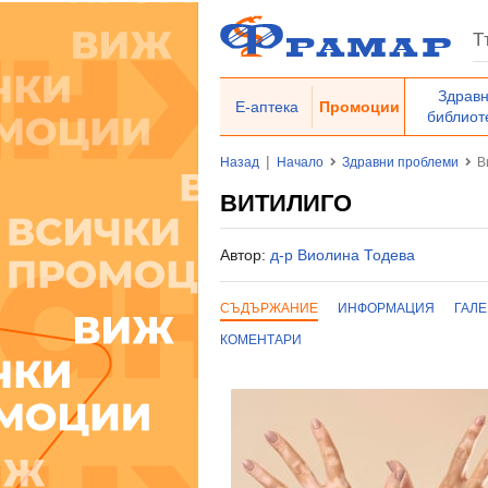
Здрав
Е-аптека
Промоции
библиот
|
Назад
Начало
Здравни проблеми
В
ВИТИЛИГО
Автор:
д-р Виолина Тодева
СЪДЪРЖАНИЕ
ИНФОРМАЦИЯ
ГАЛ
КОМЕНТАРИ