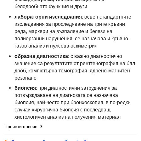
белодробната функция и други
лабораторни изследвания
: освен стандартните
изследвания за проследяване на трите кръвни
реда, маркери на възпаление и белези на
полиорганни нарушения, се назначава и кръвно-
газов анализ и пулсова оскиметрия
образна диагностика
: с важно диагностично
значение са резултатите от рентгенография на бял
дроб, компютърна томография, ядрено-магнитен
резонанс
биопсия
: при диагностични затруднения за
потвърждаване на диагнозата се назначава
биопсия, най-често при бронхоскопия, в по-редки
случаи хирургична биопсия с последващ
хистологичен анализ на получения материал
Прочети повече