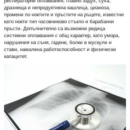
респираторни оплаквания, главно задух, суха,
дразнеща и непродуктивна кашлица, цианоза,
промени по ноктите и пръстите на ръцете, известни
като нокти тип часовниково стъкло и барабанни
пръсти. Допълнително са възможни редица
системни оплаквания с общ характер, като умора,
нарушения на съня, гадене, болки в мускули и
стави, намалена работоспособност и физически
капацитет.