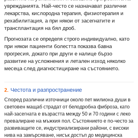
уврежданията. Най-често се назначават различни
лекарства, кислородна терапия, физиотерапия и
рехабилитация, а при някои от засегнатите и
трансплантация на бял дроб.
Прогнозата се определя строго индивидуално, като
при някои пациенти болестта показва бавна
прогресия, докато при други е налице бързо
развитие на усложнения и летален изход няколко
месеца след диагностициране на състоянието.
Честота и разпространение
2.
Според различни източници около пет милиона души в
световен мащаб страдат от белодробна фиброза, като
най-засегната е възрастта между 50 и 70 години с леко
превалиране на мъжкия пол. Състоянието е по-често за
развиващите се, индустриализирани райони, с високи
нива на замърсяване, нисък достъп до медицинска