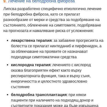
Лечение на белодробна фиброза
9.
Липсва разработено специфично етиологично лечение
при белодробна фиброза, като се прилагат
разнообразие от мерки и средства за подобряване на
състоянието, облекчение на симптомите, подобряване
на прогнозата и намаляване риска от усложнения:
лекарствена терапия
: за забавяне прогресията на
болестта се прилагат нинтеданиб и пирфенидон, а
за облекчаване на проявите се назначават
подходящи симптоматични средства
кислородна терапия
: лечението с кислород
оказва благоприятен ефект както върху
респираторната функция, така и върху съня,
енергичността и цялостното здравословно
състояние
белодробна трансплантация
: при някои
пациенти при наличието на подходящ донор и
съответните показания може да бъде извършена