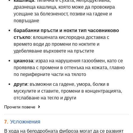
кашлица
: типична е сухата, непродуктивна,
дразнеща кашлица, която може да провокира
усещане за болезненост, позиви на гадене и
повръщане
барабанни пръсти и нокти тип часовниково
стъкло
: влошената кислородна доставка с
времето води до промени по ноктите и
удебеляване върховете на пръстите
цианоза
: израз на нарушения газообмен, като се
проявява с промени в оттенъка на кожата, главно
по периферните части на тялото
други
: възможни са гадене, умора, болки в
мускулите и ставите, промени в концентрацията,
отслабване на тегло и други
Прочети повече
Усложнения
7.
В хода на белодробната фиброза могат да се развият