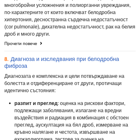
многобройни усложнения и полиорганни увреждания,
по-характерните от които включват белодробна
хипертония, десностранна сърдечна недостатъчност
(cor pulmonale), дихателна недостатъчност, рак на белия
дроб и много други.
Прочети повече
Диагноза и изследвания при белодробна
8.
фиброза
Диагнозата е комплексна и цели потвърждаване на
болестта и отдиференциране от други, протичащи
идентично състояния:
разпит и преглед
: оценка на рискови фактори,
подлежащи заболявания, излагане на вредни
въздействия и радиация в комбинация с обстоен
преглед, аускултация на бял дроб, измерване на
кръвно налягане и честота, извършване на
ехокардиограма, тестове за оценка на