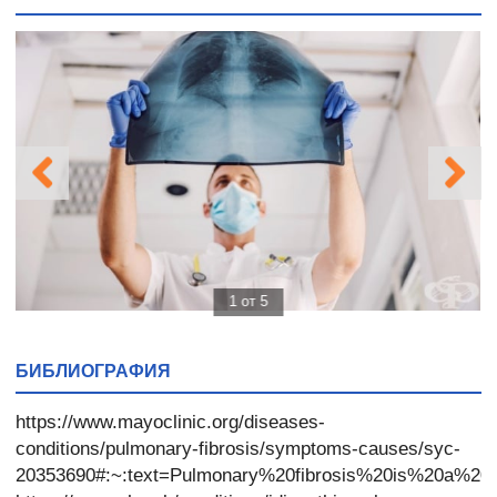
1 от 5
БИБЛИОГРАФИЯ
https://www.mayoclinic.org/diseases-
conditions/pulmonary-fibrosis/symptoms-causes/syc-
20353690#:~:text=Pulmonary%20fibrosis%20is%20a%20l