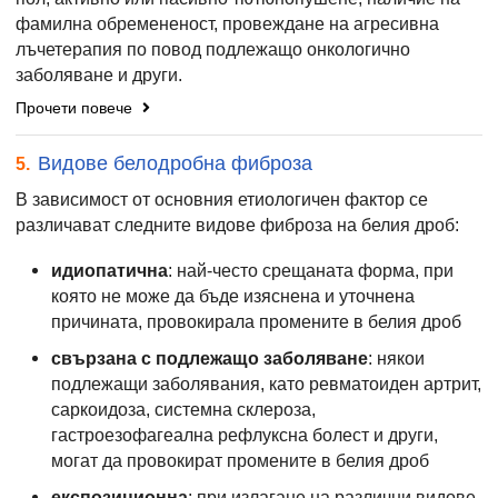
фамилна обремененост, провеждане на агресивна
лъчетерапия по повод подлежащо онкологично
заболяване и други.
Прочети повече
Видове белодробна фиброза
5.
В зависимост от основния етиологичен фактор се
различават следните видове фиброза на белия дроб:
идиопатична
: най-често срещаната форма, при
която не може да бъде изяснена и уточнена
причината, провокирала промените в белия дроб
свързана с подлежащо заболяване
: някои
подлежащи заболявания, като ревматоиден артрит,
саркоидоза, системна склероза,
гастроезофагеална рефлуксна болест и други,
могат да провокират промените в белия дроб
експозиционна
: при излагане на различни видове