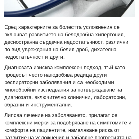
Сред характерните за болестта усложнения се
включват развитието на белодробна хипертония,
десностранна сърдечна недостатъчност, различни
по вид увреждания на белия дроб, дихателна
недостатъчност и други.
Диагнозата изисква комплексен подход, тъй като
процесът често наподобява редица други
респираторни заболявания и са необходими
многобройни изследвания за потвърждаване на
диагнозата, включително клинични, лабораторни,
образни и инструментални.
Липсва лечение на заболяването, прилагат се
комплексни мерки за подобряване на симптомите и
комфорта на пациентите, намаляване риска от
развитие на усложнения и забавяне прогресията на