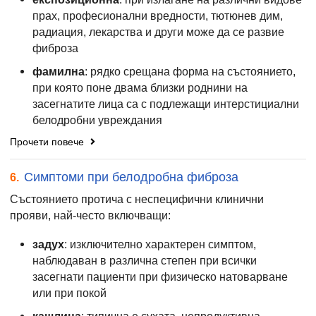
прах, професионални вредности, тютюнев дим,
радиация, лекарства и други може да се развие
фиброза
фамилна
: рядко срещана форма на състоянието,
при която поне двама близки роднини на
засегнатите лица са с подлежащи интерстициални
белодробни увреждания
Прочети повече
Симптоми при белодробна фиброза
6.
Състоянието протича с неспецифични клинични
прояви, най-често включващи:
задух
: изключително характерен симптом,
наблюдаван в различна степен при всички
засегнати пациенти при физическо натоварване
или при покой