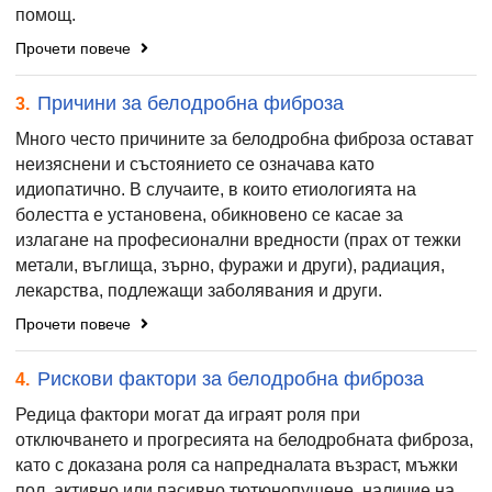
помощ.
Прочети повече
Причини за белодробна фиброза
3.
Много често причините за белодробна фиброза остават
неизяснени и състоянието се означава като
идиопатично. В случаите, в които етиологията на
болестта е установена, обикновено се касае за
излагане на професионални вредности (прах от тежки
метали, въглища, зърно, фуражи и други), радиация,
лекарства, подлежащи заболявания и други.
Прочети повече
Рискови фактори за белодробна фиброза
4.
Редица фактори могат да играят роля при
отключването и прогресията на белодробната фиброза,
като с доказана роля са напредналата възраст, мъжки
пол, активно или пасивно тютюнопушене, наличие на