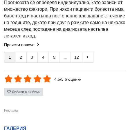
Прогнозата се определя индивидуално, като зависи от
множество фактори. При някои пациенти болестта има
бавен ход и настъпва постепенно влошаване с течение
на годините, докато при друг в рамките само на няколко
месеца след поставяне на диагнозата настъпва
летален изход.
Прочети повече
1
2
3
4
5
...
12
4.5/5 6 оценки
Добави в любими
ГАЛЕРИЯ