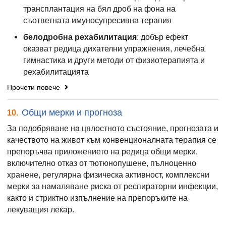
трансплантация на бял дроб на фона на
съответната имуносупресивна терапия
белодробна рехабилитация
: добър ефект
оказват редица дихателни упражнения, лечебна
гимнастика и други методи от физиотерапията и
рехабилитацията
Прочети повече
Общи мерки и прогноза
10.
За подобряване на цялостното състояние, прогнозата и
качеството на живот към конвенционалната терапия се
препоръчва приложението на редица общи мерки,
включително отказ от тютюнопушене, пълноценно
хранене, регулярна физическа активност, комплексни
мерки за намаляване риска от респираторни инфекции,
както и стриктно изпълнение на препоръките на
лекуващия лекар.