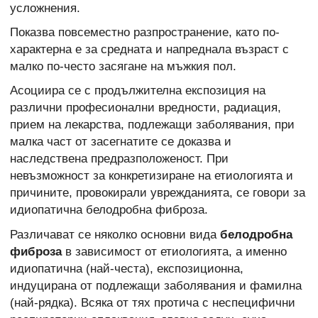
усложнения.
Показва повсеместно разпространение, като по-
характерна е за средната и напреднала възраст с
малко по-често засягане на мъжкия пол.
Асоциира се с продължителна експозиция на
различни професионални вредности, радиация,
прием на лекарства, подлежащи заболявания, при
малка част от засегнатите се доказва и
наследствена предразположеност. При
невъзможност за конкретизиране на етиологията и
причините, провокирали уврежданията, се говори за
идиопатична белодробна фиброза.
Различават се няколко основни вида
белодробна
фиброза
в зависимост от етиологията, а именно
идиопатична (най-честа), експозиционна,
индуцирана от подлежащи заболявания и фамилна
(най-рядка). Всяка от тях протича с неспецифични