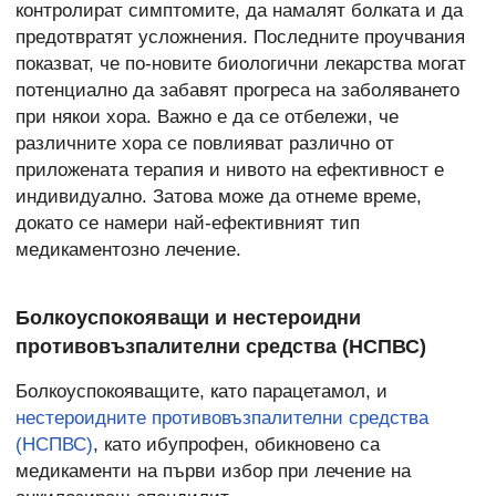
контролират симптомите, да намалят болката и да
предотвратят усложнения. Последните проучвания
показват, че по-новите биологични лекарства могат
потенциално да забавят прогреса на заболяването
при някои хора. Важно е да се отбележи, че
различните хора се повлияват различно от
приложената терапия и нивото на ефективност е
индивидуално. Затова може да отнеме време,
докато се намери най-ефективният тип
медикаментозно лечение.
Болкоуспокояващи и нестероидни
противовъзпалителни средства (НСПВС)
Болкоуспокояващите, като парацетамол, и
нестероидните противовъзпалителни средства
(НСПВС)
, като ибупрофен, обикновено са
медикаменти на първи избор при лечение на