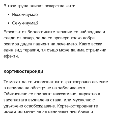
В тази група влизат лекарства като:
Иксекизумаб
Секукинумаб
Ефектът от биологичните терапии се наблюдава и
следи от лекар, за да се провери колко добре
реагира даден пациент на лечението. Както всеки
един вид терапия, тя също може да има странични
ефекти.
Кортикостероиди
Те могат да се използват като краткосрочно лечение
в периода на обостряне на заболяването.
Обикновено се прилагат инжективно, директно в
засегнатата възпалена става, или мускулно с
удължено освобождаване. Кортекостеродините
инжекции могат да се използват при болка и