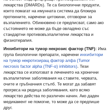
лекарства (DMARDs). Те са биологични продукти,
които помагат на имунната система да блокира
протеините, наречени цитокини, отговорни за
възпалението. Обикновено се предписват, само ако
състоянието не може да бъде овладяно със
стандартни противовъзпалителни лекарства и
физиотерапия.
Инхибитори на тумор некрозис фактор (TNF):
Има
група биологични препарати, наречени
инхибитори
на тумор некротизиращ фактор алфа (Tumor
necrosis factor alpha (TNF-α) inhibitors)
. Тези
лекарства се използват в лечението на хронични
възпалителни заболявания на ставите, червата,
очите и гръбначния стълб. Те могат да забавят
прогреса на редица заболявания, като всяко
лекарство действа по различен начин. Ако даден
медикамент не помогне, то може да се предпише
друг.