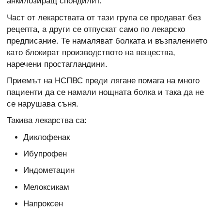
анкилозиращ спондилит.
Част от лекарствата от тази група се продават без
рецепта, а други се отпускат само по лекарско
предписание. Те намаляват болката и възпалението
като блокират производството на вещества,
наречени простагландини.
Приемът на НСПВС преди лягане помага на много
пациенти да се намали нощната болка и така да не
се нарушава съня.
Такива лекарства са:
Диклофенак
Ибупрофен
Индометацин
Мелоксикам
Напроксен