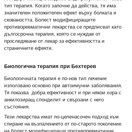
тип терапия. Когато започне да действа, тя има
значителен положителен ефект върху болката и
сковаността. Болест модифициращите
противоревматични лекарства се предписват като
дългосрочна терапия, която се нуждае от
проследяване от лекар за ефективността и
страничните ефекти.
Биологична терапия при Бехтерев
Биологичната терапия е по-нов тип лечение
използвано основно при автоимунни заболявания.
Тя показва добра ефективност и при някои хора с
анкилозиращ спондилит и свързани с него
състояния.
Тези лекарства имат по-целенасочен подход към
спиране на възпалението от по-старото поколение
на болест модифициращи противоревматични