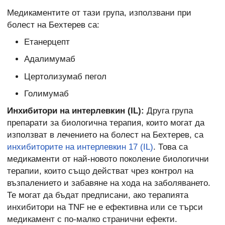
Медикаментите от тази група, използвани при
болест на Бехтерев са:
Етанерцепт
Адалимумаб
Цертолизумаб пегол
Голимумаб
Инхибитори на интерлевкин (IL):
Друга група
препарати за биологична терапия, които могат да
използват в лечението на болест на Бехтерев, са
инхибиторите на интерлевкин 17 (IL)
. Това са
медикаменти от най-новото поколение биологични
терапии, които също действат чрез контрол на
възпалението и забавяне на хода на заболяването.
Те могат да бъдат предписани, ако терапията
инхибитори на TNF не е ефективна или се търси
медикамент с по-малко странични ефекти.