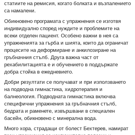
статиите на ремисия, когато болката и възпалението
са намалени.
Обикновено програмата с упражнения се изготвя
индивидуално според нуждите и проблемите на
всеки отделен пациент. Особено важни в нея са
упражненията за гърба и шията, които да ограничат
процесите на деформиране и анкилозиране на
гръбначния стълб. Друга важна част от
рехабилитацията е и обучението в поддържате
добра стойка в ежедневието.
Добри резултати се получават и при използването
на подводна гимнастика, хидротерапия и
балнеология. Подводната гимнастика включва
специфични упражнения за гръбначния стълб,
бедрата и раменете, извършвани в специален
басейн, обикновено с минерална вода.
Много хора, страдащи от болест Бехтерев, намират