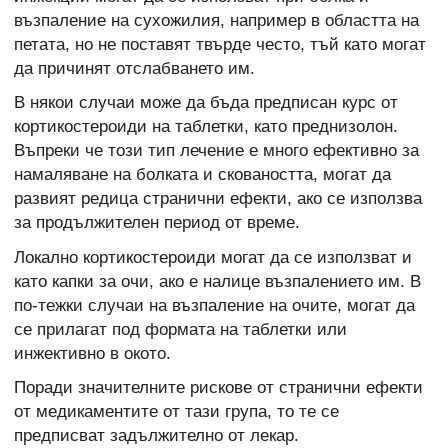
възпаление на сухожилия, например в областта на
петата, но не поставят твърде често, тъй като могат
да причинят отслабването им.
В някои случаи може да бъда предписан курс от
кортикостероиди на таблетки, като преднизолон.
Въпреки че този тип лечение е много ефективно за
намаляване на болката и сковаността, могат да
развият редица странични ефекти, ако се използва
за продължителен период от време.
Локално кортикостероиди могат да се използват и
като капки за очи, ако е налице възпалението им. В
по-тежки случаи на възпаление на очите, могат да
се прилагат под формата на таблетки или
инжективно в окото.
Поради значителните рискове от странични ефекти
от медикаментите от тази група, то те се
предписват задължително от лекар.