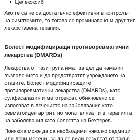
Целекоксиб
Ако те са не са достатъчно ефективни в контролът
на симптомите, то тогава се преминава към друг тип
лекарставена терапия.
Болест модифициращи противоревматични
лекарства (DMARDs)
Лекарства от тази група имат за цел да намалят
възпалението и да предотвратят увреждането на
ставите. Болест модифициращите
противоревматични лекарства (DMARDs), като
сулфасалазин и метотрексат, обикновено се
използват в лечението на заболявания като
ревматоиден артрит, но могат влязат и в терапията
на заболявания като болестта на Бехтерев.
Понякога може да са необходими няколко седмици
или дори месеци, за да се види резултат от такъв