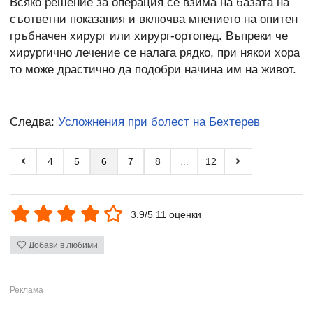
Всяко решение за операция се взима на базата на
съответни показания и включва мнението на опитен
гръбначен хирург или хирург-ортопед. Въпреки че
хирургично лечение се налага рядко, при някои хора
то може драстично да подобри начина им на живот.
Следва:
Усложнения при болест на Бехтерев
4
5
6
7
8
...
12
3.9/5 11 оценки
Добави в любими