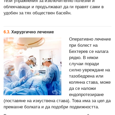
тези упражнения за изключително полезни и
облекчаващи и продължават да ги правят сами в
удобен за тях обществен басейн.
6.3.
Хирургично лечение
Оперативно лечение
при болест на
Бехтерев се налага
рядко. В някои
случаи поради
силно увреждане на
тазобедрена или
колянна става, може
да се наложи
ендопротезиране
(поставяне на изкуствена става). Това има за цел да
премахне болката и да подобри подвижността.