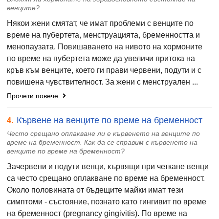
венците?
Някои жени смятат, че имат проблеми с венците по
време на пубертета, менструацията, бременността и
менопаузата. Повишаването на нивото на хормоните
по време на пубертета може да увеличи притока на
кръв към венците, което ги прави червени, подути и с
повишена чувствителност. За жени с менструален ...
Прочети повече
Кървене на венците по време на бременност
4.
Често срещано оплакване ли е кървенето на венците по
време на бременност. Как да се справим с кървенето на
венците по време на бременност?
Зачервени и подути венци, кървящи при четкане венци
са често срещано оплакване по време на бременност.
Около половината от бъдещите майки имат тези
симптоми - състояние, познато като гингивит по време
на бременност (pregnancy gingivitis). По време на