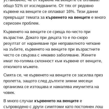
общо 51% от изследваните. От тях от редовно
кървене на венците се оплакват 16%. Тези данни
превръщат темата за
кървенето на венците
e много
сериозен проблем.
Кървенето на венците се среща по-често при
възрастни. Докато при децата то е по-скоро
резултат от нараняване при неправилното четкане
на зъбите, кървенето на венците при възрастните
често се свързва с някакво заболяване. Жените
имат по-голяма склонност към кървене от венците,
отколкото мъжете.
Смята се, че кървенето на венците се засилва през
пролетта, защото след дългите зимни месеци
организма се изтощава и намалява имунитета на
човек.
В много случаи
кървенето на венците
е
съпроводено с други симптоми като постоянен лош