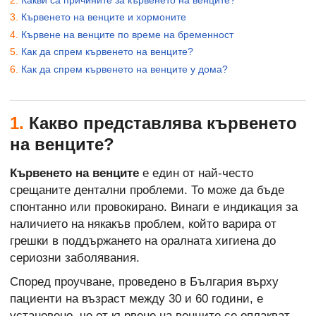
Кървенето на венците и хормоните
Кървене на венците по време на бременност
Как да спрем кървенето на венците?
Как да спрем кървенето на венците у дома?
1.
Какво представлява кървенето
на венците?
Кървенето на венците
е един от най-често
срещаните дентални проблеми. То може да бъде
спонтанно или провокирано. Винаги е индикация за
наличието на някакъв проблем, който варира от
грешки в поддържането на оралната хигиена до
сериозни заболявания.
Според проучване, проведено в България върху
пациенти на възраст между 30 и 60 години, е
установено, че от кървене на венците се оплакват