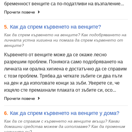
бременност венците са по-податливи на възпаление...
Прочети повече
Как да спрем кървенето на венците?
5.
Как да спрем кървенето на венците? Как подобряването на
личната устна хигиена ни помага да спрем кървенето от
венците?
Кървенето от венците може да се окаже лесно
разрешим проблем. Понякога само подобряването на
личната ни орална хигиена е достатъчно да се справим
с този проблем. Трябва да четкате зъбите си два пъти
на ден и да използвате конци за зъби. Уверете се, че
изцяло сте премахнали плаката от зъбите си, осо...
Прочети повече
Как да спрем кървенето на венците у дома?
6.
Как да се справим с кървенето на венците вкъщи? Какви
домашни средства можем да използваме? Как да променим
навиците си?