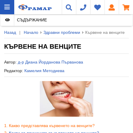
СЪДЪРЖАНИЕ
Назад
|
Начало
Здравни проблеми
Кървене на венците
КЪРВЕНЕ НА ВЕНЦИТЕ
Автор:
д-р Диана Йорданова Първанова
Редактор:
Камелия Методиева
Какво представлява кървенето на венците?
Какви са причините за кървенето на венците?