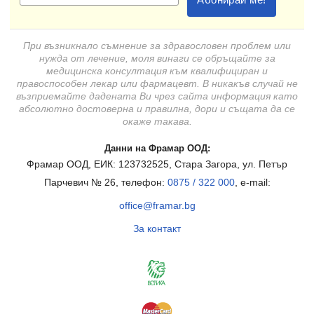
При възникнало съмнение за здравословен проблем или
нужда от лечение, моля винаги се обръщайте за
медицинска консултация към квалифициран и
правоспособен лекар или фармацевт. В никакъв случай не
възприемайте дадената Ви чрез сайта информация като
абсолютно достоверна и правилна, дори и същата да се
окаже такава.
Данни на Фрамар ООД:
Фрамар ООД, ЕИК: 123732525, Стара Загора, ул. Петър
Парчевич № 26, телефон:
0875 / 322 000
, e-mail:
office@framar.bg
За контакт