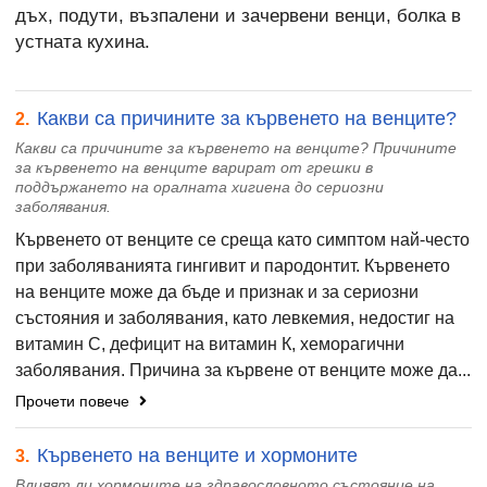
дъх, подути, възпалени и зачервени венци, болка в
устната кухина.
Какви са причините за кървенето на венците?
2.
Какви са причините за кървенето на венците? Причините
за кървенето на венците варират от грешки в
поддържането на оралната хигиена до сериозни
заболявания.
Кървенето от венците се среща като симптом най-често
при заболяванията гингивит и пародонтит. Кървенето
на венците може да бъде и признак и за сериозни
състояния и заболявания, като левкемия, недостиг на
витамин С, дефицит на витамин К, хеморагични
заболявания. Причина за кървене от венците може да...
Прочети повече
Кървенето на венците и хормоните
3.
Влияят ли хормоните на здравословното състояние на