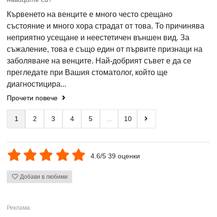
Кървенето на венците е много често срещано
състояние и много хора страдат от това. То причинява
неприятно усещане и неестетичен външен вид. За
съжаление, това е също един от първите признаци на
заболяване на венците. Най-добрият съвет е да се
прегледате при Вашия стоматолог, който ще
диагностицира...
Прочети повече
1
2
3
4
5
...
10
4.6/5 39 оценки
Добави в любими